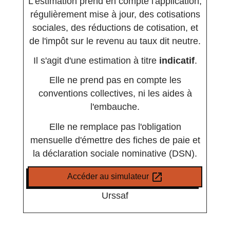
L'estimation prend en compte l'application,
régulièrement mise à jour, des cotisations
sociales, des réductions de cotisation, et
de l'impôt sur le revenu au taux dit neutre.
Il s'agit d'une estimation à titre
indicatif
.
Elle ne prend pas en compte les
conventions collectives, ni les aides à
l'embauche.
Elle ne remplace pas l'obligation
mensuelle d'émettre des fiches de paie et
la déclaration sociale nominative (DSN).
open_in_new
Accéder au simulateur
Urssaf