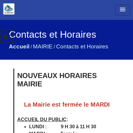
menu
Contacts et Horaires
import_contacts
Accueil
MAIRIE
Contacts et Horaires
/
/
NOUVEAUX HORAIRES
MAIRIE
La Mairie est fermée le MARDI
ACCUEIL DU PUBLIC
:
LUNDI : 9 H 30 à 11 H 30