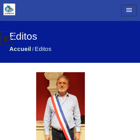
menu
Editos
import_contacts
Accueil
Editos
/